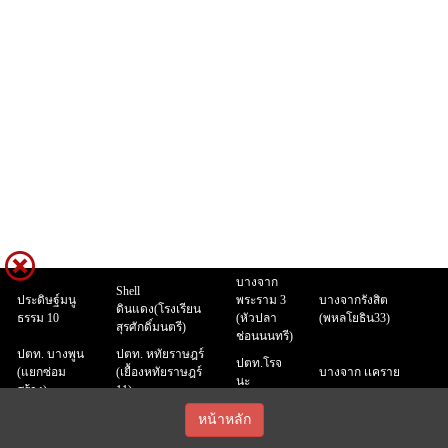
บางจาก
Shell
ประดิษฐ์มนู
พระราม 3
บางจากรังสิต
ดินแดง(โรงเรียน
ธรรม 10
(หัวปลา
(พหลโยธิน33)
สุรศักดิ์มนตรี)
ช่อนนนทรี)
ปตท. บางพูน
ปตท. หทัยราษฎร์
ปตท.โรจ
(แยกซ่อม
(เยื้องหทัยราษฎร์
บางจาก เเคราย
นะ
สร้าง)
11)
Caltex บางนา
บางจากบางใหญ่ (ถนน
หน้าหลัก
กม.3 (ก่อนถึง
บางจาก (บิ๊กซี
บางจาก
กาญจนาภิเษก ก่อนถึงเซ็
เซ็นทรัล
แจ้งวัฒนะ 22)
อุดมสุข 20