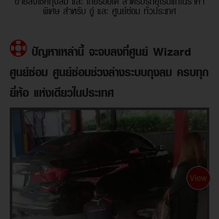
ขายส่งโช้คถุงลม และ เกียร์ออโต้ สำหรับรถยุโรปแท้ในราคา
พิเศษ สำหรับ อู่ และ ศูนย์ซ่อม ทั่วประเทศ
ปัญหาเหล่านี้ จะจบลงที่ศูนย์ Wizard
ศูนย์ซ่อม ศูนย์ซ่อมช่วงล่างระบบถุงลม ครบทุก
ยี่ห้อ แห่งเดียวในประเทศ