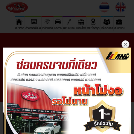
หน้าหลัก
ล้างรถอัตโนมัติ
เคลือบแก้ว
บริการ
CarService
แฟรนไชส์
สาขาใกล้คุณ
เกี่ยวกับเรา
สมัครงาน
Wizard ศูนย์ซ่อมช่วงล่างระบบถุงลม ครบทุกยี่ห้อ
แห่งเดียวในประเทศ
“ช่วงล่างถุงลม สุดยอดความนิ่มนวล คู่ควรคนมี
ระดับ”