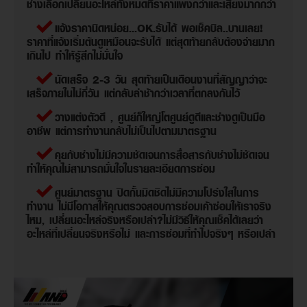
ช่างเลือกเปลี่ยนอะไหล่ทั้งหมดที่ราคาแพงกว่าและเสี่ยงมากกว่า
แจ้งราคานิดหน่อย...OK.รับได้ พอเช็คบิล..บานเลย!
ราคาที่แจ้งเริ่มต้นดูเหมือนจะรับได้ แต่สุดท้ายกลับต้องจ่ายมาก
เกินไป ทำให้รู้สึกไม่มั่นใจ
นัดเสร็จ 2-3 วัน สุดท้ายเป็นเดือนงานที่สัญญาว่าจะ
เสร็จภายในไม่กี่วัน แต่กลับล่าช้ากว่าเวลาที่ตกลงกันไว้
วางแต่งตัวดี , ศูนย์ก็ใหญ่โตศูนย์ดูดีและช่างดูเป็นมือ
อาชีพ แต่การทำงานกลับไม่เป็นไปตามมาตรฐาน
คุยกับช่างไม่มีความชัดเจนการสื่อสารกับช่างไม่ชัดเจน
ทำให้คุณไม่สามารถมั่นใจในรายละเอียดการซ่อม
ศูนย์มาตรฐาน ปิดกั้นมิดชิดไม่มีความโปร่งใสในการ
ทำงาน ไม่มีโอกาสให้คุณตรวจสอบการซ่อมเค้าซ่อมให้เราจริง
ไหม, เปลี่ยนอะไหล่จริงหรือเปล่า?ไม่มีวิธีให้คุณเช็คได้เลยว่า
อะไหล่ที่เปลี่ยนจริงหรือไม่ และการซ่อมที่ทำไปจริงๆ หรือเปล่า